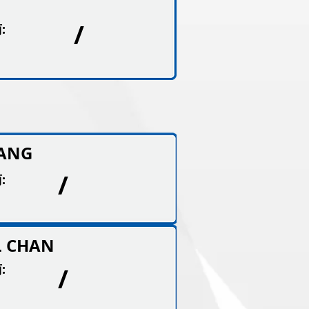
M
/
:
SANG
/
:
L CHAN
:
/