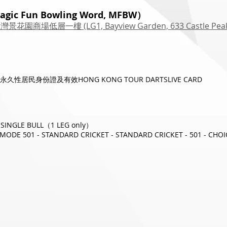
Fun Bowling Word, MFBW）
商場低層一樓 (LG1, Bayview Garden, 633 Castle Peak Roa
久性居民身份證及有效
HONG KONG TOUR DARTSLIVE CARD
 SINGLE BULL（1 LEG only）
DE 501 - STANDARD CRICKET - STANDARD CRICKET - 501 - CHOI