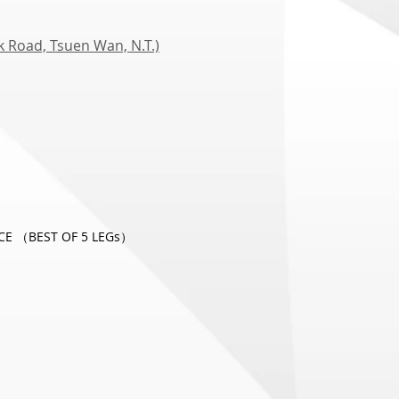
d, Tsuen Wan, N.T.)
CE （BEST OF 5 LEGs）