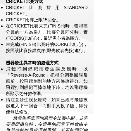
CRICKET比賽方式
CRICKET比賽採用STANDARD
CRICKET。
CRICKET比賽上限15回合。
在CRICKET比賽未完(FINISH)時，獲得高
分數的一方為勝方。比賽分數同分時，實
行CORK(比紅心)，最近黑心者為勝方。
未完成(FINISH)比賽時的CORK(比紅心)，
按照該比賽投鏢次序(即先攻者先投)進行。
機器發生異常時的處理方式
飛鏢打到鏢靶而發生誤反應時，以
「Reverse-A-Round」把得分調整回誤反
應前，按飛鏢刺到的地方來修改得分。如
飛鏢打到鏢靶而掉落地下時，均以飛鏢機
所顯示之分數作準。
請注意發生誤反應時，如果已經將飛鏢拔
起進入下一回合，而對手又投了鏢，得分
便無法修改。
當發生停電等問題而令比賽中斷，並需
要重開機台時，在選手的同意下將會由主
辦單位的職員處理並重開。若不能回到中