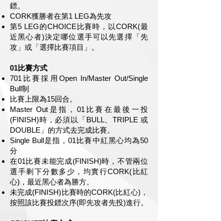
鏢。
CORK獲勝者在第1 LEG為先攻
第5 LEG的CHOICE比賽時，以CORK(最
近黑心者)決定哪位選手可以先選擇「先
攻」或「選擇比賽項目」。
01比賽方式
701比賽採用Open In/Master Out/Single
Bull制
。
比賽上
限為15回合。
Master Out是指，01比賽在最後一投
(FINISH)時，必須以「BULL、TRIPLE 或
DOUBLE」的方式去完成比賽。
Single Bull是指，01比賽中紅黑心均為50
分
。
在01比賽未能完成(FINISH)時，不管兩位
選手剩下分數多少，均實行CORK(比紅
心)，最近黑心者為勝方。
未完成(FINISH)比賽時的CORK(比紅心)，
按照該比賽投鏢次序(即先攻者先投)進行。