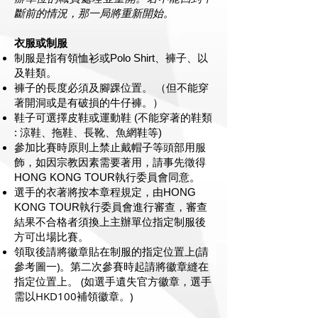
斷前的情況，那一局將重新開始。
衣服或制服
制服是指有領恤衫或Polo Shirt、褲子、以
及鞋類。
褲子的長度必須及腳踝位置。 （但不能穿
著開洞或是有破損的牛仔褲。）
鞋子可選擇皮鞋或運動鞋 (不能穿著的鞋類
: 涼鞋、拖鞋、長靴、魚網鞋等)
參加比賽時原則上禁止戴帽子等頭部用服
飾，如因宗教因素需要著用，請事先徵得
HONG KONG TOUR執行委員會同意。
選手的衣著將按本章程規定，由HONG
KONG TOUR執行委員會進行審查，審查
結果不合格者須換上主辦單位指定制服後
方可出場比賽。
領取後請將徽章貼在制服的指定位置上(請
參考圖一)。第二次參賽時起請將徽章縫在
指定位置上。 (如選手遺失官方徽章，選手
需以HKD100補領徽章。)